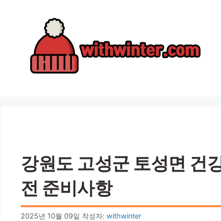
컨
텐
츠
로
건
너
뛰
기
강원도 고성군 토성면 건강검
전 준비사항
2025년 10월 09일
작성자:
withwinter