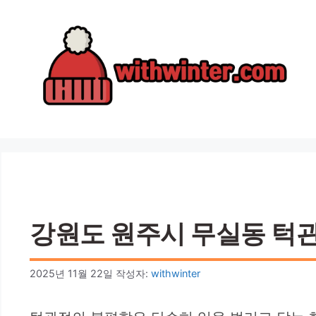
컨
텐
츠
로
건
너
뛰
기
강원도 원주시 무실동 턱관절
2025년 11월 22일
작성자:
withwinter