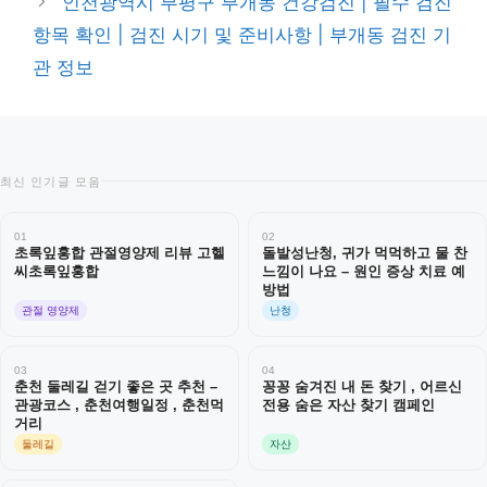
인천광역시 부평구 부개동 건강검진 | 필수 검진
항목 확인 | 검진 시기 및 준비사항 | 부개동 검진 기
관 정보
최신 인기글 모음
01
02
초록잎홍합 관절영양제 리뷰 고헬
돌발성난청, 귀가 먹먹하고 물 찬
씨초록잎홍합
느낌이 나요 – 원인 증상 치료 예
방법
관절 영양제
난청
03
04
춘천 둘레길 걷기 좋은 곳 추천 –
꽁꽁 숨겨진 내 돈 찾기 , 어르신
관광코스 , 춘천여행일정 , 춘천먹
전용 숨은 자산 찾기 캠페인
거리
둘레길
자산