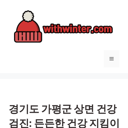
컨
텐
츠
로
건
너
뛰
기
메
뉴
경기도 가평군 상면 건강
검진: 든든한 건강 지킴이