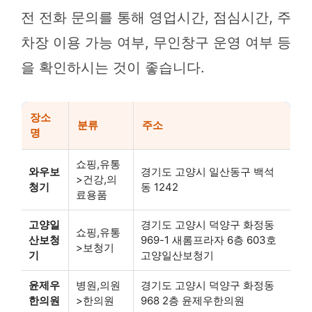
전 전화 문의를 통해 영업시간, 점심시간, 주
차장 이용 가능 여부, 무인창구 운영 여부 등
을 확인하시는 것이 좋습니다.
장소
분류
주소
명
쇼핑,유통
와우보
경기도 고양시 일산동구 백석
>건강,의
청기
동 1242
료용품
고양일
경기도 고양시 덕양구 화정동
쇼핑,유통
산보청
969-1 새롬프라자 6층 603호
>보청기
기
고양일산보청기
윤제우
병원,의원
경기도 고양시 덕양구 화정동
한의원
>한의원
968 2층 윤제우한의원