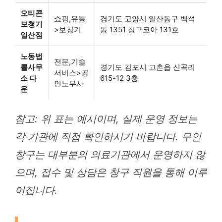
오티콘
쇼핑,유통
경기도 고양시 일산동구 백석
보청기
>보청기
동 1351 청구코아 131호
일산점
노동법
전문,기술
률사무
경기도 김포시 고촌읍 신곡리
서비스>공
소 다
615-12 3층
인노무사
운
참고: 위 표는 예시이며, 실제 운영 정보는
각 기관에 직접 확인하시기 바랍니다. 무인
창구는 대부분의 의료기관에서 운영하지 않
으며, 접수 및 상담은 창구 직원을 통해 이루
어집니다.