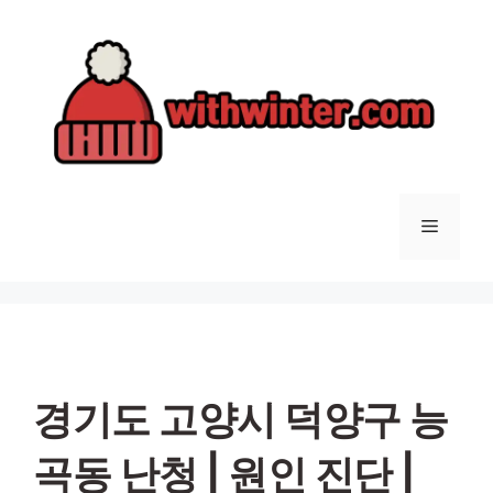
컨
텐
츠
로
건
너
뛰
기
메
뉴
경기도 고양시 덕양구 능
곡동 난청 | 원인 진단 |