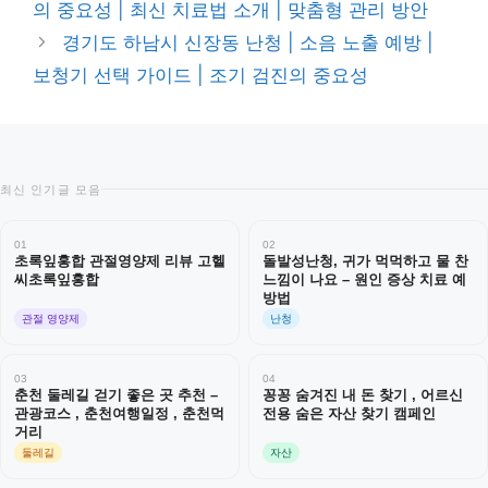
의 중요성 | 최신 치료법 소개 | 맞춤형 관리 방안
리
경기도 하남시 신장동 난청 | 소음 노출 예방 |
보청기 선택 가이드 | 조기 검진의 중요성
최신 인기글 모음
01
02
초록잎홍합 관절영양제 리뷰 고헬
돌발성난청, 귀가 먹먹하고 물 찬
씨초록잎홍합
느낌이 나요 – 원인 증상 치료 예
방법
관절 영양제
난청
03
04
춘천 둘레길 걷기 좋은 곳 추천 –
꽁꽁 숨겨진 내 돈 찾기 , 어르신
관광코스 , 춘천여행일정 , 춘천먹
전용 숨은 자산 찾기 캠페인
거리
둘레길
자산