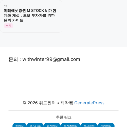
05
미래에셋증권 M-STOCK 비대면
계좌 개설 , 초보 투자자를 위한
완벽 가이드
주식
문의 : withwinter99@gmail.com
© 2026 위드윈터
• 제작됨
GeneratePress
추천 링크
팁정보
웁스나우
가정정보
자격증정보
염색공정
심리정보