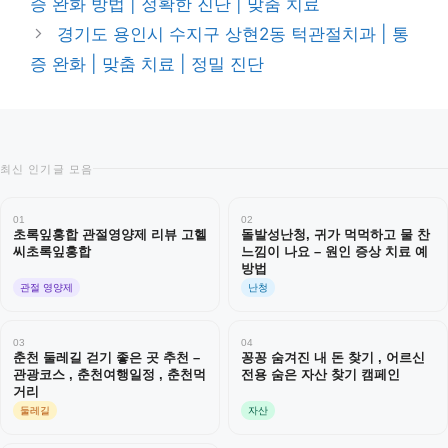
증 완화 방법 | 정확한 진단 | 맞춤 치료
리
경기도 용인시 수지구 상현2동 턱관절치과 | 통
증 완화 | 맞춤 치료 | 정밀 진단
최신 인기글 모음
01
02
초록잎홍합 관절영양제 리뷰 고헬
돌발성난청, 귀가 먹먹하고 물 찬
씨초록잎홍합
느낌이 나요 – 원인 증상 치료 예
방법
관절 영양제
난청
03
04
춘천 둘레길 걷기 좋은 곳 추천 –
꽁꽁 숨겨진 내 돈 찾기 , 어르신
관광코스 , 춘천여행일정 , 춘천먹
전용 숨은 자산 찾기 캠페인
거리
둘레길
자산