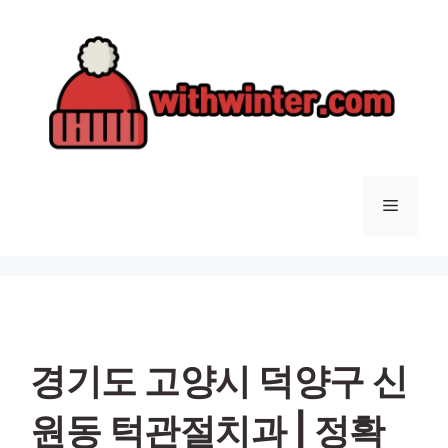
컨
텐
츠
로
건
너
뛰
기
메
뉴
경기도 고양시 덕양구 신
원동 턱관절치과 | 정확