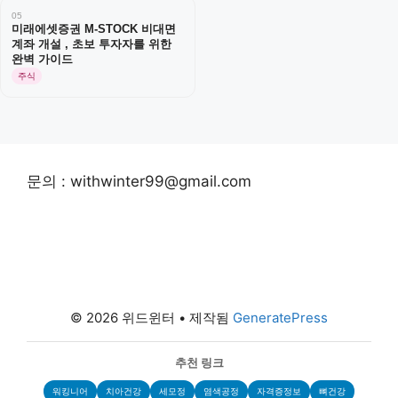
05
미래에셋증권 M-STOCK 비대면
계좌 개설 , 초보 투자자를 위한
완벽 가이드
주식
문의 : withwinter99@gmail.com
© 2026 위드윈터
• 제작됨
GeneratePress
추천 링크
워킹니어
치아건강
세모정
염색공정
자격증정보
뼈건강