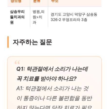
장소명
분류
주소
삼송우리
병원,의
경기도 고양시 덕양구 삼송동
들치과의
원>치
326-2 우영프라자 3층
원
과
자주하는 질문
Q1: 턱관절에서 소리가 나는데
꼭 치료를 받아야 하나요?
A1: 턱관절에서 소리가 나는 것
이 통증이나 다른 불편함을 동반
하지 않는다면 당장 치료가 필요