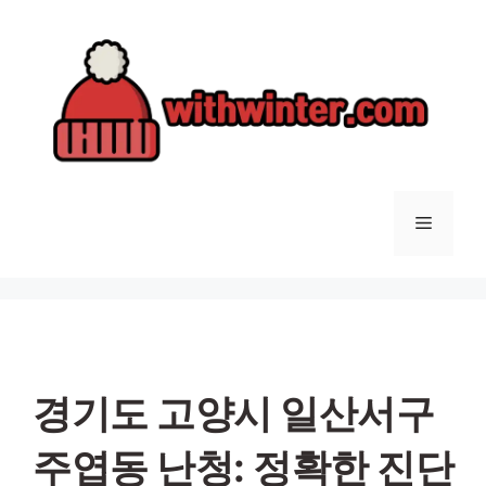
컨
텐
츠
로
건
너
뛰
기
메
뉴
경기도 고양시 일산서구
주엽동 난청: 정확한 진단