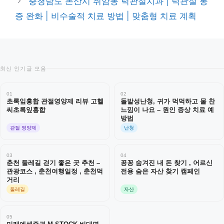
충청남도 논산시 취암동 턱관절치과 | 턱관절 통
증 완화 | 비수술적 치료 방법 | 맞춤형 치료 계획
최신 인기글 모음
01
02
초록잎홍합 관절영양제 리뷰 고헬
돌발성난청, 귀가 먹먹하고 물 찬
씨초록잎홍합
느낌이 나요 – 원인 증상 치료 예
방법
관절 영양제
난청
03
04
춘천 둘레길 걷기 좋은 곳 추천 –
꽁꽁 숨겨진 내 돈 찾기 , 어르신
관광코스 , 춘천여행일정 , 춘천먹
전용 숨은 자산 찾기 캠페인
거리
둘레길
자산
05