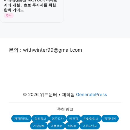
미래에셋증권 M-STOCK 비대면
계좌 개설 , 초보 투자자를 위한
완벽 가이드
주식
문의 : withwinter99@gmail.com
© 2026 위드윈터
• 제작됨
GeneratePress
추천 링크
자격증정보
심리정보
봉쥬르카
뼈건강
다양한정보
워킹니어
가정정보
여행정보
세모정
더푸드인포