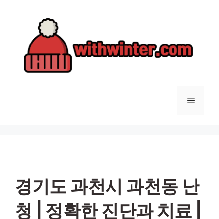
컨
텐
츠
로
건
너
뛰
기
메
뉴
경기도 과천시 과천동 난
청 | 정확한 진단과 치료 |