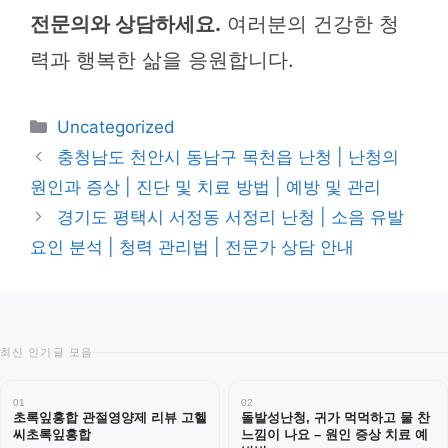
전문의와 상담하세요.
여러분의 건강한 청
력과 행복한 삶을 응원합니다.
카
Uncategorized
테
충청남도 천안시 동남구 목천읍 난청 | 난청의
고
원인과 증상 | 진단 및 치료 방법 | 예방 및 관리
리
경기도 평택시 서정동 서정리 난청 | 소음 유발
요인 분석 | 청력 관리법 | 전문가 상담 안내
최신 인기글 모음
01
02
초록잎홍합 관절영양제 리뷰 고헬
돌발성난청, 귀가 먹먹하고 물 찬
씨초록잎홍합
느낌이 나요 – 원인 증상 치료 예