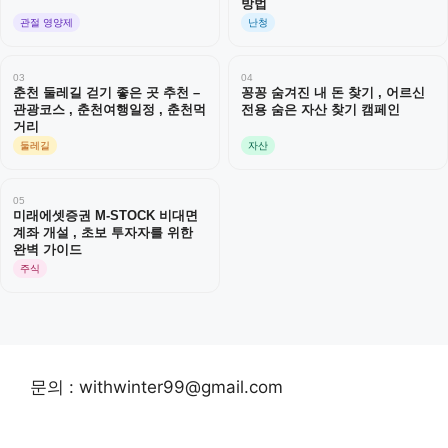
방법
관절 영양제
난청
03
04
춘천 둘레길 걷기 좋은 곳 추천 –
꽁꽁 숨겨진 내 돈 찾기 , 어르신
관광코스 , 춘천여행일정 , 춘천먹
전용 숨은 자산 찾기 캠페인
거리
둘레길
자산
05
미래에셋증권 M-STOCK 비대면
계좌 개설 , 초보 투자자를 위한
완벽 가이드
주식
문의 : withwinter99@gmail.com