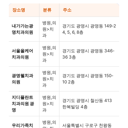
장소명
분류
주소
병원,의
내가가는광
경기도 광명시 광명동 149-2
원>치
명치과의원
4, 5, 6, 8층
과
병원,의
서울올케어
경기도 광명시 광명동 346-
원>치
치과의원
36 3층
과
병원,의
광명웰치과
경기도 광명시 광명동 150-
원>치
의원
10 2층
과
지디플란트
병원,의
경기도 광명시 철산동 413
치과의원 광
원>치
한복빌딩 4층
명
과
병원,의
우리가족치
서울특별시 구로구 천왕동