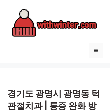
컨
텐
츠
로
건
너
뛰
기
메
뉴
경기도 광명시 광명동 턱
관절치과 | 통증 완화 방