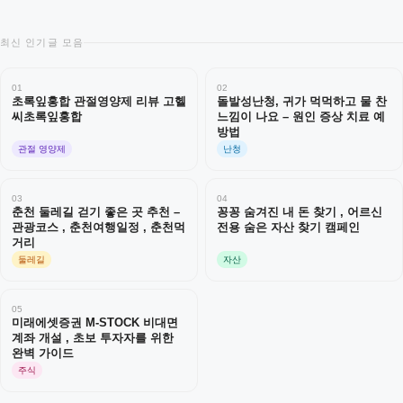
최신 인기글 모음
01
02
초록잎홍합 관절영양제 리뷰 고헬
돌발성난청, 귀가 먹먹하고 물 찬
씨초록잎홍합
느낌이 나요 – 원인 증상 치료 예
방법
관절 영양제
난청
03
04
춘천 둘레길 걷기 좋은 곳 추천 –
꽁꽁 숨겨진 내 돈 찾기 , 어르신
관광코스 , 춘천여행일정 , 춘천먹
전용 숨은 자산 찾기 캠페인
거리
둘레길
자산
05
미래에셋증권 M-STOCK 비대면
계좌 개설 , 초보 투자자를 위한
완벽 가이드
주식