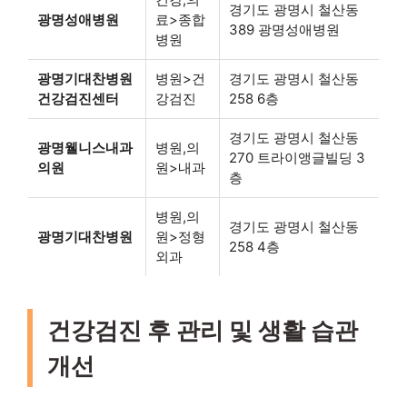
경기도 광명시 철산동
광명성애병원
료>종합
389 광명성애병원
병원
광명기대찬병원
병원>건
경기도 광명시 철산동
건강검진센터
강검진
258 6층
경기도 광명시 철산동
광명웰니스내과
병원,의
270 트라이앵글빌딩 3
의원
원>내과
층
병원,의
경기도 광명시 철산동
광명기대찬병원
원>정형
258 4층
외과
건강검진 후 관리 및 생활 습관
개선