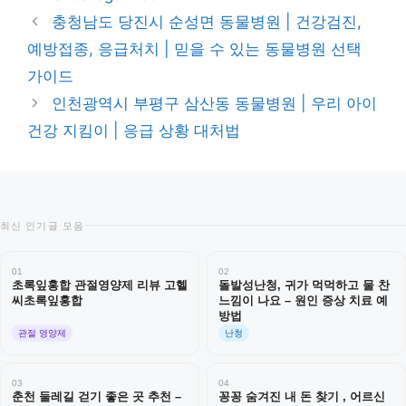
테
충청남도 당진시 순성면 동물병원 | 건강검진,
고
예방접종, 응급처치 | 믿을 수 있는 동물병원 선택
리
가이드
인천광역시 부평구 삼산동 동물병원 | 우리 아이
건강 지킴이 | 응급 상황 대처법
최신 인기글 모음
01
02
초록잎홍합 관절영양제 리뷰 고헬
돌발성난청, 귀가 먹먹하고 물 찬
씨초록잎홍합
느낌이 나요 – 원인 증상 치료 예
방법
관절 영양제
난청
03
04
춘천 둘레길 걷기 좋은 곳 추천 –
꽁꽁 숨겨진 내 돈 찾기 , 어르신