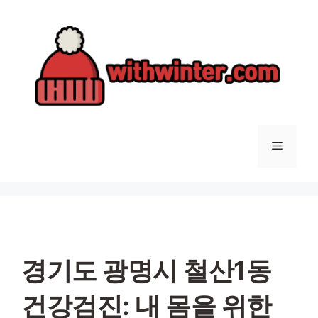
컨
텐
츠
로
건
너
뛰
기
메
뉴
경기도 광명시 철산1동
건강검진: 내 몸을 위한