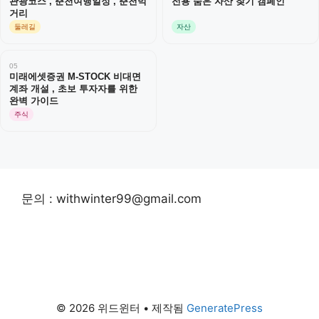
관광코스 , 춘천여행일정 , 춘천먹
전용 숨은 자산 찾기 캠페인
거리
둘레길
자산
05
미래에셋증권 M-STOCK 비대면
계좌 개설 , 초보 투자자를 위한
완벽 가이드
주식
문의 : withwinter99@gmail.com
© 2026 위드윈터
• 제작됨
GeneratePress