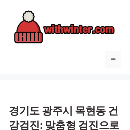
컨
텐
츠
로
건
너
뛰
기
메
뉴
경기도 광주시 목현동 건
강검진: 맞춤형 검진으로