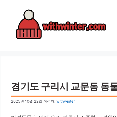
컨
텐
츠
로
건
너
뛰
기
경기도 구리시 교문동 동물병
2025년 10월 22일
작성자:
withwinter