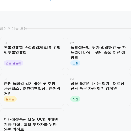
최신 인기글 모음
01
02
초록잎홍합 관절영양제 리뷰 고헬
돌발성난청, 귀가 먹먹하고 물 찬
씨초록잎홍합
느낌이 나요 – 원인 증상 치료 예
방법
관절 영양제
난청
03
04
춘천 둘레길 걷기 좋은 곳 추천 –
꽁꽁 숨겨진 내 돈 찾기 , 어르신
관광코스 , 춘천여행일정 , 춘천먹
전용 숨은 자산 찾기 캠페인
거리
둘레길
자산
05
미래에셋증권 M-STOCK 비대면
계좌 개설 , 초보 투자자를 위한
완벽 가이드