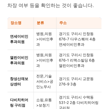
차장 여부 등을 확인하는 것이 좋습니다.
장소명
분류
주소
병원,의원
경기도 구리시 인창동
연세이비인
>이비인후
676-7 다우스퀘어 4층
후과의원
과
연세이비인후과
병원,의원
경기도 구리시 인창동
열린이비인
>이비인후
676-1 리맥스빌딩 6층
후과의원
과
열린이비인후과
전문,기술
창성산재보
경기도 구리시 교문동
서비스>공
상센터
276-9 3층
인노무사
경기도 구리시 수택동
다비치히어
쇼핑,유통
531-2 2층 다비치히어링
링 구리점
>보청기
구리점