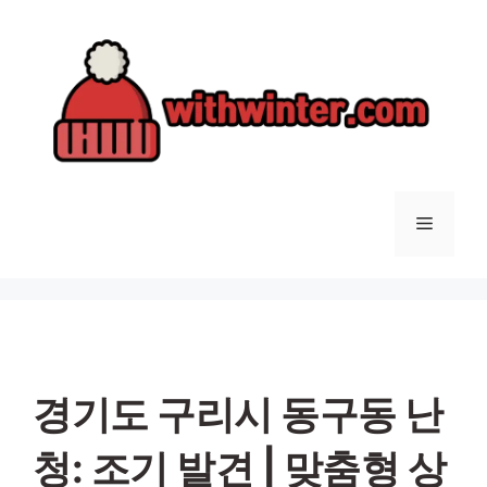
컨
텐
츠
로
건
너
뛰
기
메
뉴
경기도 구리시 동구동 난
청: 조기 발견 | 맞춤형 상