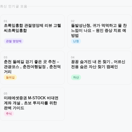
최신 인기글 모음
01
02
초록잎홍합 관절영양제 리뷰 고헬
돌발성난청, 귀가 먹먹하고 물 찬
씨초록잎홍합
느낌이 나요 – 원인 증상 치료 예
방법
관절 영양제
난청
03
04
춘천 둘레길 걷기 좋은 곳 추천 –
꽁꽁 숨겨진 내 돈 찾기 , 어르신
관광코스 , 춘천여행일정 , 춘천먹
전용 숨은 자산 찾기 캠페인
거리
둘레길
자산
05
미래에셋증권 M-STOCK 비대면
계좌 개설 , 초보 투자자를 위한
완벽 가이드
주식