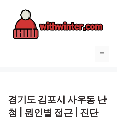
컨
텐
츠
로
건
너
뛰
기
메
뉴
경기도 김포시 사우동 난
청 | 원인별 접근 | 진단