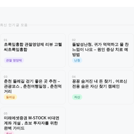
최신 인기글 모음
01
02
초록잎홍합 관절영양제 리뷰 고헬
돌발성난청, 귀가 먹먹하고 물 찬
씨초록잎홍합
느낌이 나요 – 원인 증상 치료 예
방법
관절 영양제
난청
03
04
춘천 둘레길 걷기 좋은 곳 추천 –
꽁꽁 숨겨진 내 돈 찾기 , 어르신
관광코스 , 춘천여행일정 , 춘천먹
전용 숨은 자산 찾기 캠페인
거리
둘레길
자산
05
미래에셋증권 M-STOCK 비대면
계좌 개설 , 초보 투자자를 위한
완벽 가이드
주식