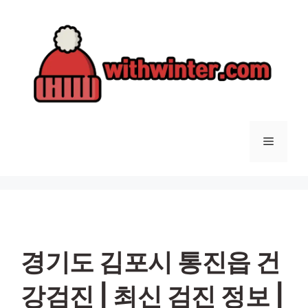
컨
텐
츠
로
건
너
뛰
기
메
뉴
경기도 김포시 통진읍 건
강검진 | 최신 검진 정보 |