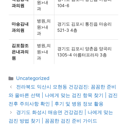
원>내
과의원
104-6
과
병원,의
마송김내
경기도 김포시 통진읍 마송리
원>내
과의원
521-3 4층
과
김포참조
병원,의
경기도 김포시 양촌읍 양곡리
은내과의
원>내
1305-4 아름터프라자 3층
원
과
카
Uncategorized
테
전라북도 익산시 모현동 건강검진: 꼼꼼한 준비
고
와 올바른 선택 | 나에게 맞는 검진 항목 찾기 | 검진
리
전후 주의사항 확인 | 후기 및 병원 정보 활용
경기도 화성시 매송면 건강검진 | 나에게 맞는
검진 방법 찾기 | 꼼꼼한 검진 준비 가이드