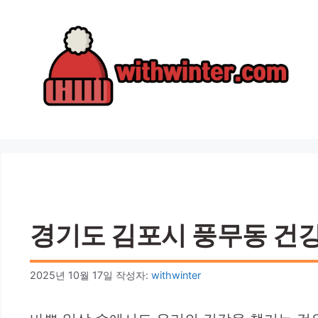
컨
텐
츠
로
건
너
뛰
기
경기도 김포시 풍무동 건강검
2025년 10월 17일
작성자:
withwinter