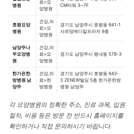
료>요
병원
CM타워 3~7F
양병원
건강,의
호평요양
경기도 남양주시 호평동 641-1
료>요
병원
샤르망메디칼프라자 9층
양병원
남양주나
건강,의
무요양병
료>요
경기도 남양주시 평내동 578-3
원
양병원
한가온한
건강,의
경기도 남양주시 호평동 642-
방병원 남
료>한
3 ZENEW빌딩 5층 한가온한방
양주
방병원
병원 남양주
각 요양병원의 정확한 주소, 진료 과목, 입원
절차, 비용 등은 방문 전 반드시 홈페이지를
확인하거나 직접 문의하시기 바랍니다.