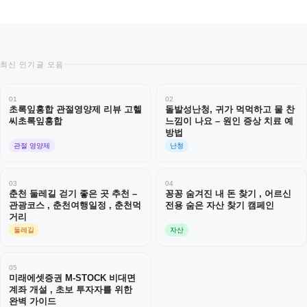
최신 인기글 모음
01
02
초록잎홍합 관절영양제 리뷰 고헬
돌발성난청, 귀가 먹먹하고 물 찬
씨초록잎홍합
느낌이 나요 – 원인 증상 치료 예
방법
관절 영양제
난청
03
04
춘천 둘레길 걷기 좋은 곳 추천 –
꽁꽁 숨겨진 내 돈 찾기 , 어르신
관광코스 , 춘천여행일정 , 춘천먹
전용 숨은 자산 찾기 캠페인
거리
둘레길
자산
05
미래에셋증권 M-STOCK 비대면
계좌 개설 , 초보 투자자를 위한
완벽 가이드