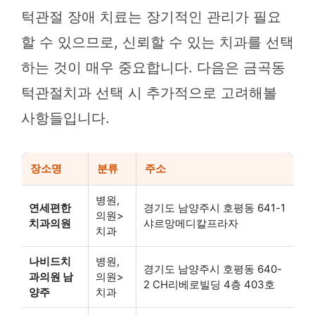
턱관절 장애 치료는 장기적인 관리가 필요
할 수 있으므로, 신뢰할 수 있는 치과를 선택
하는 것이 매우 중요합니다. 다음은 금곡동
턱관절치과 선택 시 추가적으로 고려해볼
사항들입니다.
장소명
분류
주소
병원,
연세편한
경기도 남양주시 호평동 641-1
의원>
치과의원
샤르망메디칼프라자
치과
나비드치
병원,
경기도 남양주시 호평동 640-
과의원 남
의원>
2 CH리베로빌딩 4층 403호
양주
치과