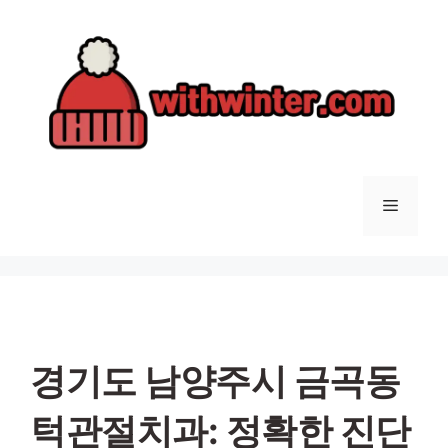
컨
텐
츠
로
건
너
뛰
기
메
뉴
경기도 남양주시 금곡동
턱관절치과: 정확한 진단