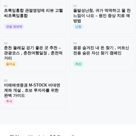
01
02
초록잎홍합 관절영양제 리뷰 고헬
돌발성난청, 귀가 먹먹하고 물 찬
씨초록잎홍합
느낌이 나요 – 원인 증상 치료 예
방법
관절 영양제
난청
03
04
춘천 둘레길 걷기 좋은 곳 추천 –
꽁꽁 숨겨진 내 돈 찾기 , 어르신
관광코스 , 춘천여행일정 , 춘천먹
전용 숨은 자산 찾기 캠페인
거리
둘레길
자산
05
미래에셋증권 M-STOCK 비대면
계좌 개설 , 초보 투자자를 위한
완벽 가이드
주식