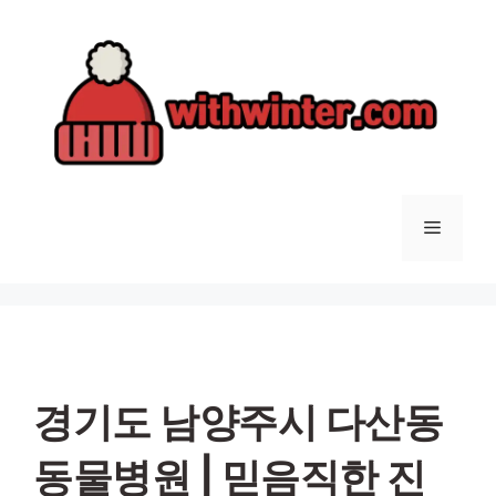
컨
텐
츠
로
건
너
뛰
기
메
뉴
경기도 남양주시 다산동
동물병원 | 믿음직한 진