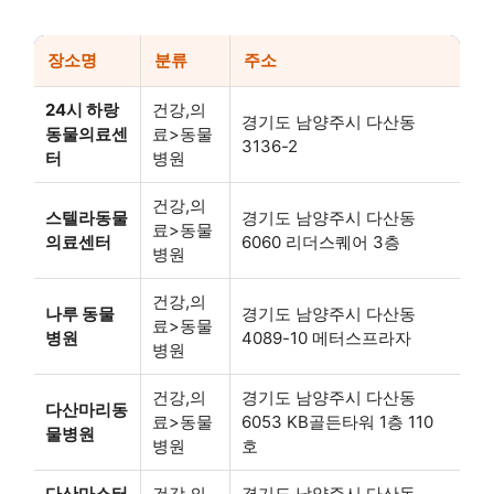
장소명
분류
주소
24시 하랑
건강,의
경기도 남양주시 다산동
동물의료센
료>동물
3136-2
터
병원
건강,의
스텔라동물
경기도 남양주시 다산동
료>동물
의료센터
6060 리더스퀘어 3층
병원
건강,의
나루 동물
경기도 남양주시 다산동
료>동물
병원
4089-10 메터스프라자
병원
건강,의
경기도 남양주시 다산동
다산마리동
료>동물
6053 KB골든타워 1층 110
물병원
병원
호
다산마스터
건강,의
경기도 남양주시 다산동