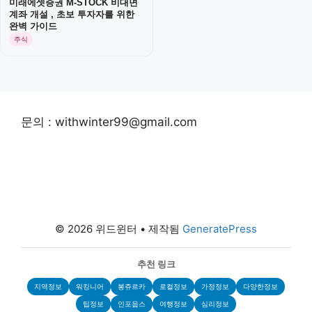
미래에셋증권 M-STOCK 비대면
계좌 개설 , 초보 투자자를 위한
완벽 가이드
주식
문의 : withwinter99@gmail.com
© 2026 위드윈터
• 제작됨
GeneratePress
추천 링크
지역정보
워킹니어
봉쥬르카
로컬정보
가정정보
다양한정보
팁정보
인포웁스
여행정보
심리정보