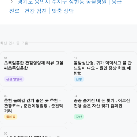
경기도 용인시 수지구 상현동 동물병원 | 응급
진료 | 건강 검진 | 맞춤 상담
최신 인기글 모음
01
02
초록잎홍합 관절영양제 리뷰 고헬
돌발성난청, 귀가 먹먹하고 물 찬
씨초록잎홍합
느낌이 나요 – 원인 증상 치료 예
방법
관절 영양제
난청
03
04
춘천 둘레길 걷기 좋은 곳 추천 –
꽁꽁 숨겨진 내 돈 찾기 , 어르신
관광코스 , 춘천여행일정 , 춘천먹
전용 숨은 자산 찾기 캠페인
거리
둘레길
자산
05