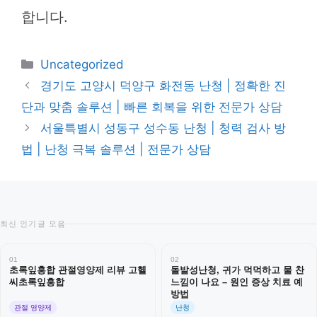
합니다.
카
Uncategorized
테
경기도 고양시 덕양구 화전동 난청 | 정확한 진
고
단과 맞춤 솔루션 | 빠른 회복을 위한 전문가 상담
리
서울특별시 성동구 성수동 난청 | 청력 검사 방
법 | 난청 극복 솔루션 | 전문가 상담
최신 인기글 모음
01
02
초록잎홍합 관절영양제 리뷰 고헬
돌발성난청, 귀가 먹먹하고 물 찬
씨초록잎홍합
느낌이 나요 – 원인 증상 치료 예
방법
관절 영양제
난청