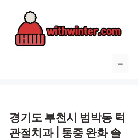
컨
텐
츠
로
건
너
뛰
기
메
뉴
경기도 부천시 범박동 턱
관절치과 | 통증 완화 솔