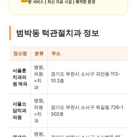
병 서비스 | 최신 의료 시설 | 쾌적한 환경
범박동 턱관절치과 정보
장소명
분류
주소
병원,
서울훈
의원
경기도 부천시 소사구 괴안동 113-
치과의
>치
10 2층
원 역곡
과
병원,
서울소
의원
경기도 부천시 소사구 옥길동 726-1
담치과
>치
302호
의원
과
병원,