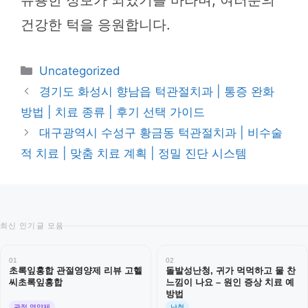
건강한 턱을 응원합니다.
카
Uncategorized
테
경기도 화성시 향남읍 턱관절치과 | 통증 완화
고
방법 | 치료 종류 | 후기 선택 가이드
리
대구광역시 수성구 황금동 턱관절치과 | 비수술
적 치료 | 맞춤 치료 계획 | 정밀 진단 시스템
최신 인기글 모음
01
02
초록잎홍합 관절영양제 리뷰 고헬
돌발성난청, 귀가 먹먹하고 물 찬
씨초록잎홍합
느낌이 나요 – 원인 증상 치료 예
방법
관절 영양제
난청