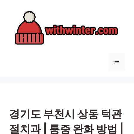
컨
텐
츠
로
건
너
뛰
기
메
뉴
경기도 부천시 상동 턱관
절치과 | 통증 완화 방법 |