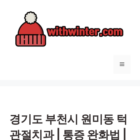
컨
텐
츠
로
건
너
뛰
기
메
뉴
경기도 부천시 원미동 턱
관절치과 | 통증 완화법 |