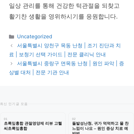
일상 관리를 통해 건강한 턱관절을 되찾고
활기찬 생활을 영위하시기를 응원합니다.
카
Uncategorized
테
서울특별시 양천구 목동 난청 | 조기 진단과 치
고
료 | 보청기 선택 가이드 | 전문 클리닉 안내
리
서울특별시 중랑구 면목동 난청 | 원인 파악 | 증
상별 대처 | 전문 기관 안내
최신 인기글 모음
01
02
초록잎홍합 관절영양제 리뷰 고헬
돌발성난청, 귀가 먹먹하고 물 찬
씨초록잎홍합
느낌이 나요 – 원인 증상 치료 예
방법