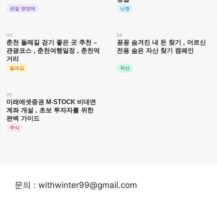
관절 영양제
난청
03
04
춘천 둘레길 걷기 좋은 곳 추천 –
꽁꽁 숨겨진 내 돈 찾기 , 어르신
관광코스 , 춘천여행일정 , 춘천먹
전용 숨은 자산 찾기 캠페인
거리
둘레길
자산
05
미래에셋증권 M-STOCK 비대면
계좌 개설 , 초보 투자자를 위한
완벽 가이드
주식
문의 : withwinter99@gmail.com