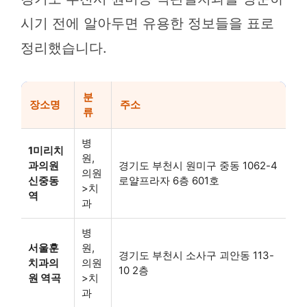
시기 전에 알아두면 유용한 정보들을 표로
정리했습니다.
분
장소명
주소
류
병
1미리치
원,
과의원
경기도 부천시 원미구 중동 1062-4
의원
신중동
로얄프라자 6층 601호
>치
역
과
병
서울훈
원,
경기도 부천시 소사구 괴안동 113-
치과의
의원
10 2층
원 역곡
>치
과