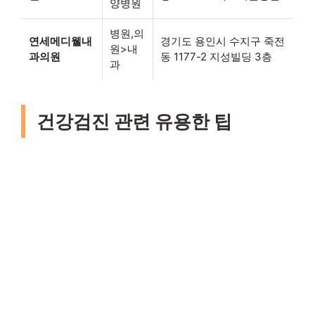
양병원
병원,의
연세메디웰내
경기도 용인시 수지구 죽전
원>내
과의원
동 1177-2 지성빌딩 3층
과
건강검진 관련 유용한 팁