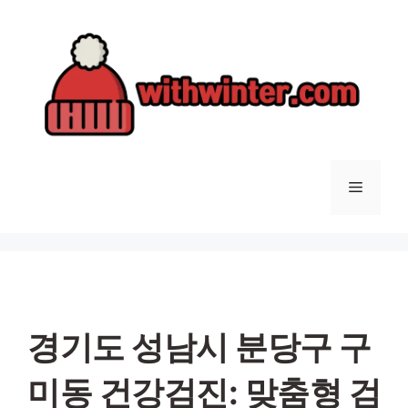
컨
텐
츠
로
건
너
뛰
기
메
뉴
경기도 성남시 분당구 구
미동 건강검진: 맞춤형 검