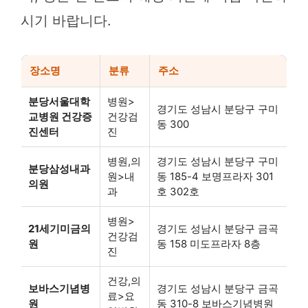
시기 바랍니다.
장소명
분류
주소
분당서울대학
병원>
경기도 성남시 분당구 구미
교병원 건강증
건강검
동 300
진센터
진
병원,의
경기도 성남시 분당구 구미
분당삼성내과
원>내
동 185-4 보명프라자 301
의원
과
호 302호
병원>
21세기미금의
경기도 성남시 분당구 금곡
건강검
원
동 158 미도프라자 8층
진
건강,의
보바스기념병
경기도 성남시 분당구 금곡
료>요
원
동 310-8 보바스기념병원