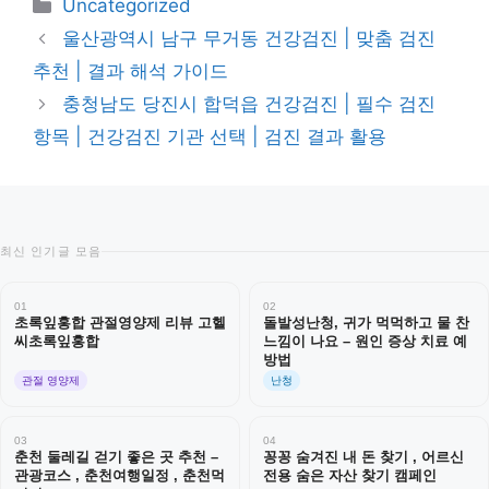
카
Uncategorized
테
울산광역시 남구 무거동 건강검진 | 맞춤 검진
고
추천 | 결과 해석 가이드
리
충청남도 당진시 합덕읍 건강검진 | 필수 검진
항목 | 건강검진 기관 선택 | 검진 결과 활용
최신 인기글 모음
01
02
초록잎홍합 관절영양제 리뷰 고헬
돌발성난청, 귀가 먹먹하고 물 찬
씨초록잎홍합
느낌이 나요 – 원인 증상 치료 예
방법
관절 영양제
난청
03
04
춘천 둘레길 걷기 좋은 곳 추천 –
꽁꽁 숨겨진 내 돈 찾기 , 어르신
관광코스 , 춘천여행일정 , 춘천먹
전용 숨은 자산 찾기 캠페인