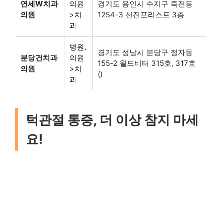
연세W치과
의원
경기도 용인시 수지구 죽전동
의원
>치
1254-3 선진포리스트 3층
과
병원,
경기도 성남시 분당구 정자동
분당건치과
의원
155-2 월드비터 315호, 317호
의원
>치
()
과
턱관절 통증, 더 이상 참지 마세
요!