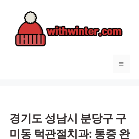
컨
텐
츠
로
건
너
뛰
기
메
뉴
경기도 성남시 분당구 구
미동 턱관절치과: 통증 완