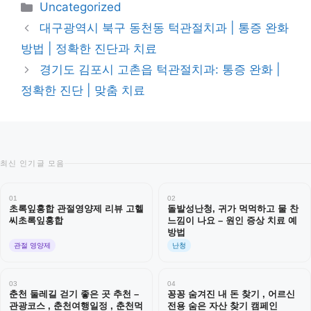
카
Uncategorized
테
대구광역시 북구 동천동 턱관절치과 | 통증 완화
고
방법 | 정확한 진단과 치료
리
경기도 김포시 고촌읍 턱관절치과: 통증 완화 |
정확한 진단 | 맞춤 치료
최신 인기글 모음
01
02
초록잎홍합 관절영양제 리뷰 고헬
돌발성난청, 귀가 먹먹하고 물 찬
씨초록잎홍합
느낌이 나요 – 원인 증상 치료 예
방법
관절 영양제
난청
03
04
춘천 둘레길 걷기 좋은 곳 추천 –
꽁꽁 숨겨진 내 돈 찾기 , 어르신
관광코스 , 춘천여행일정 , 춘천먹
전용 숨은 자산 찾기 캠페인