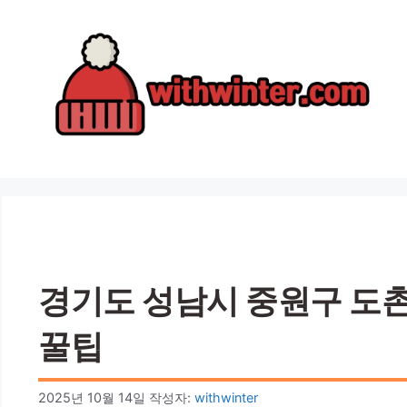
컨
텐
츠
로
건
너
뛰
기
경기도 성남시 중원구 도촌동
꿀팁
2025년 10월 14일
작성자:
withwinter