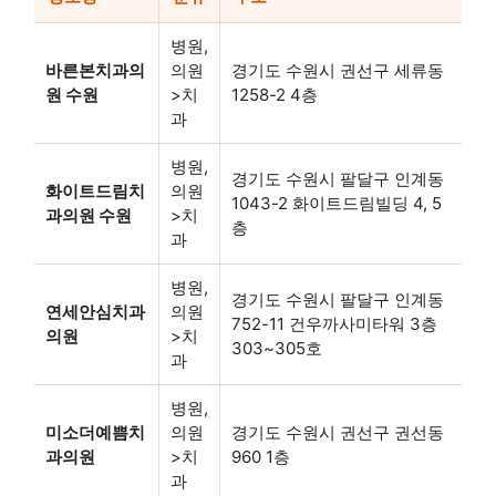
병원,
바른본치과의
의원
경기도 수원시 권선구 세류동
원 수원
>치
1258-2 4층
과
병원,
경기도 수원시 팔달구 인계동
화이트드림치
의원
1043-2 화이트드림빌딩 4, 5
과의원 수원
>치
층
과
병원,
경기도 수원시 팔달구 인계동
연세안심치과
의원
752-11 건우까사미타워 3층
의원
>치
303~305호
과
병원,
미소더예쁨치
의원
경기도 수원시 권선구 권선동
과의원
>치
960 1층
과