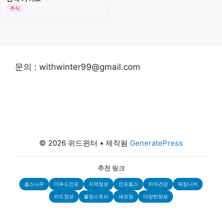
주식
문의 : withwinter99@gmail.com
© 2026 위드윈터
• 제작됨
GeneratePress
추천 링크
웁스나우
더푸드인포
지역정보
인포웁스
치아건강
워킹니어
카드정보
올띵스토리
세모정
다양한정보