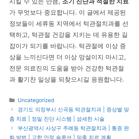
시킬 수 있는 만큼,
조기 진단과 적절한 치료
가 무엇보다 중요합니다. 이 글에서 제공된
정보들이 세류동 지역에서 턱관절치과를 선
택하고, 턱관절 건강을 지키는 데 유용한 길
잡이가 되기를 바랍니다. 턱관절에 이상 증
상을 느끼신다면 더 이상 망설이지 마시고,
전문 의료진의 도움을 받아 건강한 턱관절
과 활기찬 일상을 되찾으시길 응원합니다.
카
Uncategorized
테
경기도 의정부시 신곡동 턱관절치과 | 증상별 맞
고
춤 치료 | 정밀 진단 시스템 | 섬세한 시술
리
부산광역시 사상구 주례동 턱관절치과 | 통증 완
화 방법 | 교합 안정 솔루션 | 맞춤 치료 계획