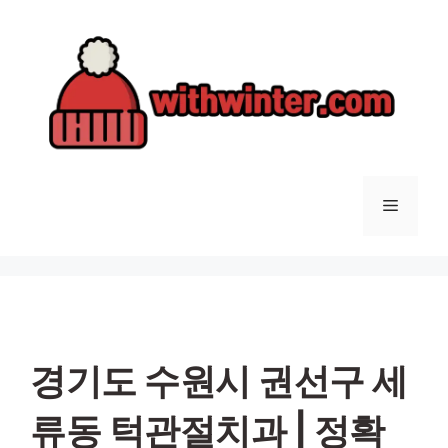
컨
텐
츠
로
건
너
뛰
기
메
뉴
경기도 수원시 권선구 세
류동 턱관절치과 | 정확