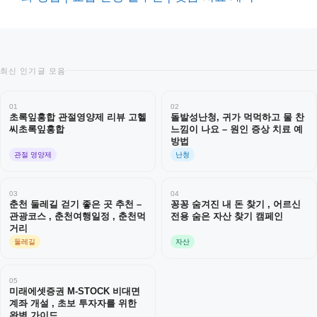
최신 인기글 모음
01
02
초록잎홍합 관절영양제 리뷰 고헬
돌발성난청, 귀가 먹먹하고 물 찬
씨초록잎홍합
느낌이 나요 – 원인 증상 치료 예
방법
관절 영양제
난청
03
04
춘천 둘레길 걷기 좋은 곳 추천 –
꽁꽁 숨겨진 내 돈 찾기 , 어르신
관광코스 , 춘천여행일정 , 춘천먹
전용 숨은 자산 찾기 캠페인
거리
둘레길
자산
05
미래에셋증권 M-STOCK 비대면
계좌 개설 , 초보 투자자를 위한
완벽 가이드