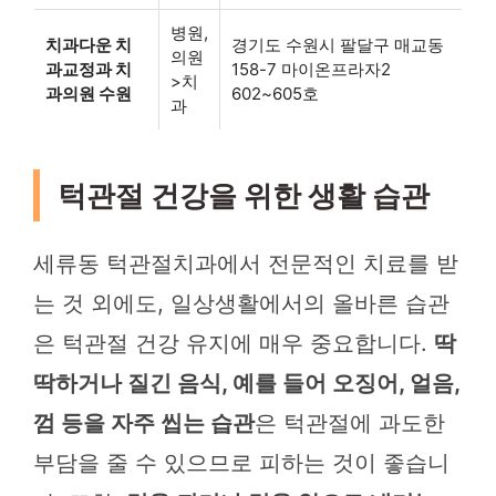
병원,
치과다운 치
경기도 수원시 팔달구 매교동
의원
과교정과 치
158-7 마이온프라자2
>치
과의원 수원
602~605호
과
턱관절 건강을 위한 생활 습관
세류동 턱관절치과에서 전문적인 치료를 받
는 것 외에도, 일상생활에서의 올바른 습관
은 턱관절 건강 유지에 매우 중요합니다.
딱
딱하거나 질긴 음식, 예를 들어 오징어, 얼음,
껌 등을 자주 씹는 습관
은 턱관절에 과도한
부담을 줄 수 있으므로 피하는 것이 좋습니