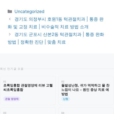
카
Uncategorized
테
경기도 의정부시 호원1동 턱관절치과 | 통증 완
고
화 및 교정 치료 | 비수술적 치료 방법 소개
리
경기도 군포시 산본2동 턱관절치과 | 통증 완화
방법 | 정확한 진단 | 맞춤 치료
최신 인기글 모음
01
02
초록잎홍합 관절영양제 리뷰 고헬
돌발성난청, 귀가 먹먹하고 물 찬
씨초록잎홍합
느낌이 나요 – 원인 증상 치료 예
방법
관절 영양제
난청
03
04