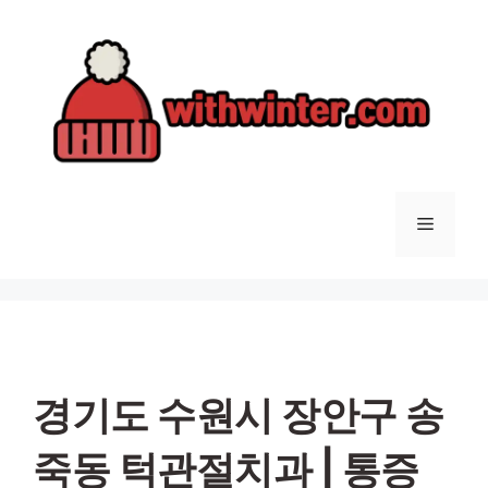
컨
텐
츠
로
건
너
뛰
기
메
뉴
경기도 수원시 장안구 송
죽동 턱관절치과 | 통증