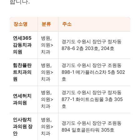
합니다.
장소명
분류
주소
연세365
병원,
경기도 수원시 장안구 정자동
감동치과
의원>
878-6 2층 203호, 204호
의원
치과
힘찬플란
병원,
경기도 수원시 장안구 조원동
트치과의
의원>
898-1 메가플러스2차 5층 502
원
치과
호
병원,
경기도 수원시 장안구 정자동
연세허치
의원>
877-1 화이트쇼핑몰 3층 305
과의원
치과
호
인사랑치
병원,
경기도 수원시 장안구 조원동
과의원 장
의원>
894 일호골든타워 305호
안
치과