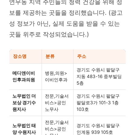
연무동 지역 주민들의 청력 건강을 위해 정
보를 제공하는 곳들을 정리했습니다. (광고
성 정보가 아닌, 실제 도움을 받을 수 있는
곳들 위주로 작성되었습니다.)
장소명
분류
주소
경기도 수원시 팔달구
메디앤이비
병원,의원>
지동 483-16 중부빌딩
인후과의원
이비인후과
5층
노무법인 더
전문,기술서
경기도 수원시 팔달구
보상 경기수
비스>공인
팔달로3가 101-3 1층
원지사
노무사
103호
전문,기술서
노무법인 태
경기도 수원시 팔달구
비스>공인
양 수원지사
인계동 939 105호