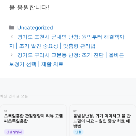
을 응원합니다!
카
Uncategorized
테
경기도 포천시 군내면 난청: 원인부터 해결책까
고
지 | 조기 발견 중요성 | 맞춤형 관리법
리
경기도 구리시 교문동 난청: 조기 진단 | 올바른
보청기 선택 | 재활 치료
최신 인기글 모음
01
02
초록잎홍합 관절영양제 리뷰 고헬
돌발성난청, 귀가 먹먹하고 물 찬
씨초록잎홍합
느낌이 나요 – 원인 증상 치료 예
방법
관절 영양제
난청