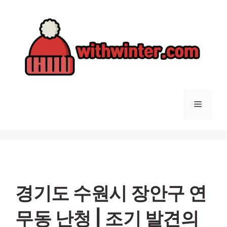
컨
텐
츠
로
건
너
뛰
기
메
뉴
경기도 수원시 장안구 연
무동 난청 | 조기 발견의