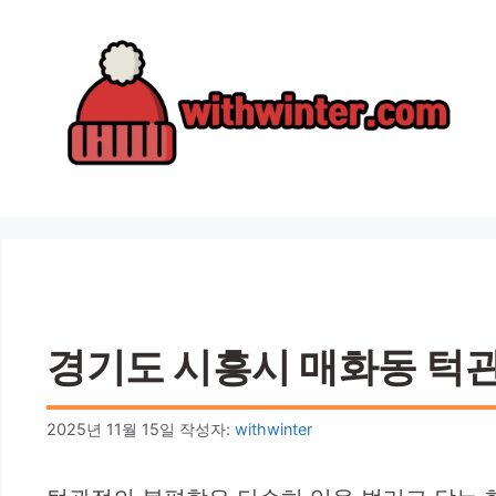
컨
텐
츠
로
건
너
뛰
기
경기도 시흥시 매화동 턱관절
2025년 11월 15일
작성자:
withwinter