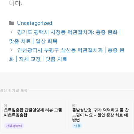
니다.
카
Uncategorized
테
경기도 평택시 서정동 턱관절치과: 통증 완화 |
고
맞춤 치료 | 일상 회복
리
인천광역시 부평구 삼산동 턱관절치과 | 통증 완
화 | 자세 교정 | 맞춤 치료
최신 인기글 모음
01
02
초록잎홍합 관절영양제 리뷰 고헬
돌발성난청, 귀가 먹먹하고 물 찬
씨초록잎홍합
느낌이 나요 – 원인 증상 치료 예
방법
관절 영양제
난청