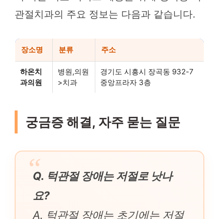
관절치과의 주요 정보는 다음과 같습니다.
장소명
분류
주소
하온치
병원,의원
경기도 시흥시 장곡동 932-7
과의원
>치과
중앙프라자 3층
궁금증 해결, 자주 묻는 질문
Q. 턱관절 장애는 저절로 낫나
요?
A. 턱관절 장애는 초기에는 저절