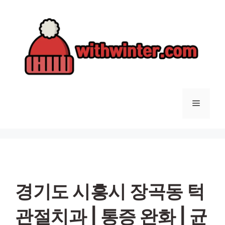
컨
텐
츠
로
건
너
뛰
기
메
뉴
경기도 시흥시 장곡동 턱
관절치과 | 통증 완화 | 균