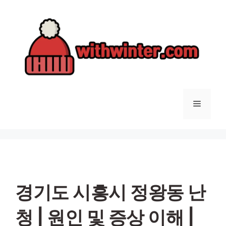
컨
텐
츠
로
건
너
뛰
기
메
뉴
경기도 시흥시 정왕동 난
청 | 원인 및 증상 이해 |