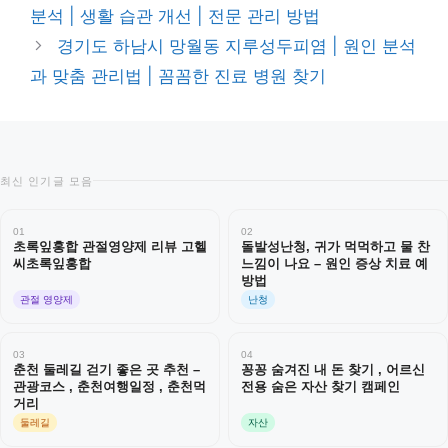
고
분석 | 생활 습관 개선 | 전문 관리 방법
리
경기도 하남시 망월동 지루성두피염 | 원인 분석
과 맞춤 관리법 | 꼼꼼한 진료 병원 찾기
최신 인기글 모음
01
02
초록잎홍합 관절영양제 리뷰 고헬
돌발성난청, 귀가 먹먹하고 물 찬
씨초록잎홍합
느낌이 나요 – 원인 증상 치료 예
방법
관절 영양제
난청
03
04
춘천 둘레길 걷기 좋은 곳 추천 –
꽁꽁 숨겨진 내 돈 찾기 , 어르신
관광코스 , 춘천여행일정 , 춘천먹
전용 숨은 자산 찾기 캠페인
거리
둘레길
자산