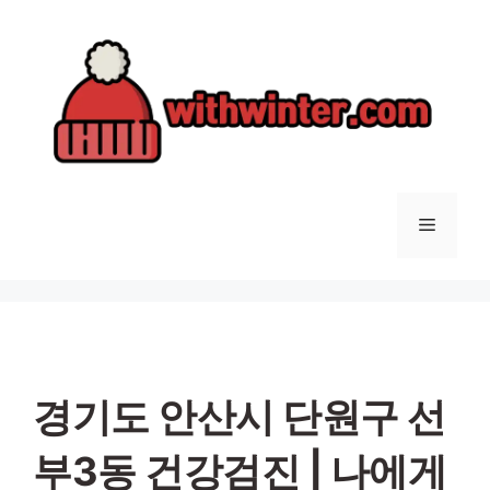
컨
텐
츠
로
건
너
뛰
기
메
뉴
경기도 안산시 단원구 선
부3동 건강검진 | 나에게