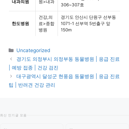
내과의원
원>내과
306~307호
건강,의
경기도 안산시 단원구 선부동
한도병원
료>종합
1071-1 선부역 5번출구 앞
병원
150m
카
Uncategorized
테
경기도 의정부시 의정부동 동물병원 | 응급 진료
고
| 예방 접종 | 건강 검진
리
대구광역시 달성군 현풍읍 동물병원 | 응급 진료
팁 | 반려견 건강 관리
최신 인기글 모음