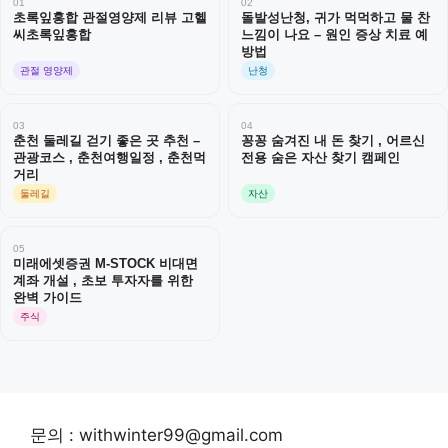
01
02
초록잎홍합 관절영양제 리뷰 고헬
돌발성난청, 귀가 먹먹하고 물 찬
씨초록잎홍합
느낌이 나요 – 원인 증상 치료 예
방법
관절 영양제
난청
03
04
춘천 둘레길 걷기 좋은 곳 추천 –
꽁꽁 숨겨진 내 돈 찾기 , 어르신
관광코스 , 춘천여행일정 , 춘천먹
전용 숨은 자산 찾기 캠페인
거리
둘레길
자산
05
미래에셋증권 M-STOCK 비대면
계좌 개설 , 초보 투자자를 위한
완벽 가이드
주식
문의 : withwinter99@gmail.com