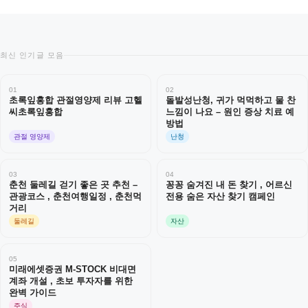
최신 인기글 모음
01
02
초록잎홍합 관절영양제 리뷰 고헬
돌발성난청, 귀가 먹먹하고 물 찬
씨초록잎홍합
느낌이 나요 – 원인 증상 치료 예
방법
관절 영양제
난청
03
04
춘천 둘레길 걷기 좋은 곳 추천 –
꽁꽁 숨겨진 내 돈 찾기 , 어르신
관광코스 , 춘천여행일정 , 춘천먹
전용 숨은 자산 찾기 캠페인
거리
둘레길
자산
05
미래에셋증권 M-STOCK 비대면
계좌 개설 , 초보 투자자를 위한
완벽 가이드
주식