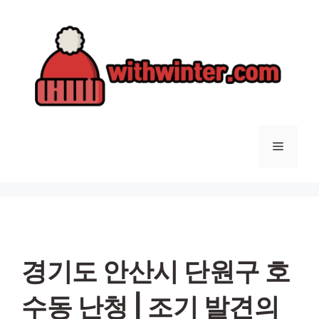
컨
텐
츠
로
건
너
뛰
기
메
뉴
경기도 안산시 단원구 호
수동 난청 | 조기 발견의