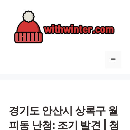
컨
텐
츠
로
건
너
뛰
기
메
뉴
경기도 안산시 상록구 월
피동 난청: 조기 발견 | 청