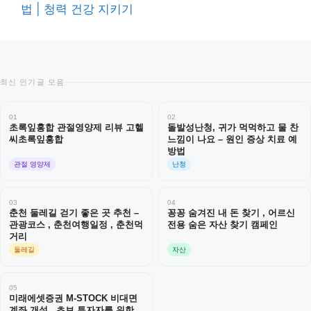
법 | 청력 건강 지키기
최신 인기글 모음
01
02
초록잎홍합 관절영양제 리뷰 고헬
돌발성난청, 귀가 먹먹하고 물 찬
씨초록잎홍합
느낌이 나요 – 원인 증상 치료 예
방법
관절 영양제
난청
03
04
춘천 둘레길 걷기 좋은 곳 추천 –
꽁꽁 숨겨진 내 돈 찾기 , 어르신
관광코스 , 춘천여행일정 , 춘천먹
전용 숨은 자산 찾기 캠페인
거리
둘레길
자산
05
미래에셋증권 M-STOCK 비대면
계좌 개설 , 초보 투자자를 위한