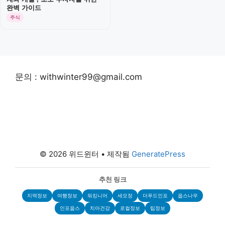
완벽 가이드
주식
문의 : withwinter99@gmail.com
© 2026 위드윈터
• 제작됨
GeneratePress
추천 링크
지역정보
여행정보
워킹니어
세모정
더푸드인포
웁스나우
인포웁스
치아건강
로컬정보
팁정보