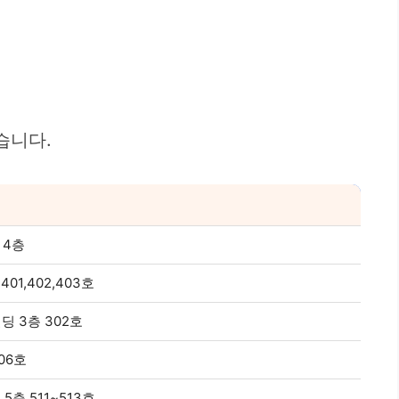
습니다.
 4층
1,402,403호
딩 3층 302호
06호
층 511~513호