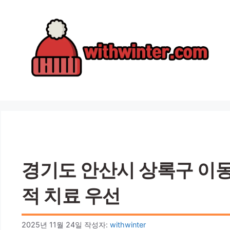
컨
텐
츠
로
건
너
뛰
기
경기도 안산시 상록구 이동 
적 치료 우선
2025년 11월 24일
작성자:
withwinter