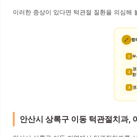
이러한 증상이 있다면 턱관절 질환을 의심해 볼
🔗
함
부
1
경
2
환
경
3
안산시 상록구 이동 턱관절치과, 