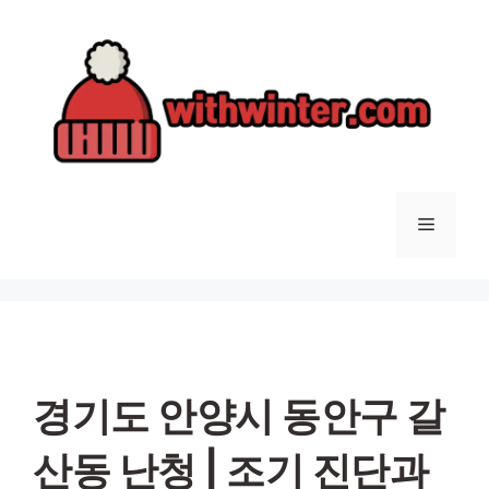
컨
텐
츠
로
건
너
뛰
기
메
뉴
경기도 안양시 동안구 갈
산동 난청 | 조기 진단과