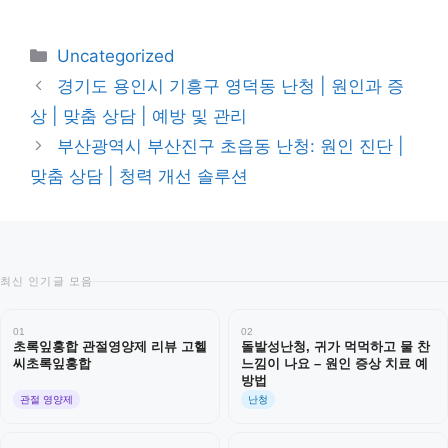
카
Uncategorized
테
경기도 용인시 기흥구 영덕동 난청 | 원인과 증
고
상 | 맞춤 상담 | 예방 및 관리
리
부산광역시 부산진구 초읍동 난청: 원인 진단 |
맞춤 상담 | 청력 개선 솔루션
최신 인기글 모음
01
02
초록잎홍합 관절영양제 리뷰 고헬
돌발성난청, 귀가 먹먹하고 물 찬
씨초록잎홍합
느낌이 나요 – 원인 증상 치료 예
방법
관절 영양제
난청