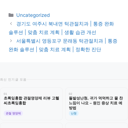
카
Uncategorized
테
경기도 여주시 북내면 턱관절치과 | 통증 완화
고
솔루션 | 맞춤 치료 계획 | 생활 습관 개선
리
서울특별시 영등포구 문래동 턱관절치과 | 통증
완화 솔루션 | 맞춤 치료 계획 | 정확한 진단
최신 인기글 모음
01
02
초록잎홍합 관절영양제 리뷰 고헬
돌발성난청, 귀가 먹먹하고 물 찬
씨초록잎홍합
느낌이 나요 – 원인 증상 치료 예
방법
관절 영양제
난청