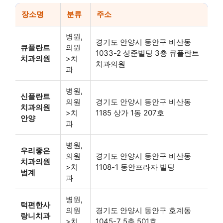
장소명
분류
주소
병원,
경기도 안양시 동안구 비산동
큐플란트
의원
1033-2 성준빌딩 3층 큐플란트
치과의원
>치
치과의원
과
병원,
신플란트
의원
경기도 안양시 동안구 비산동
치과의원
>치
1185 상가 1동 207호
안양
과
병원,
우리좋은
의원
경기도 안양시 동안구 비산동
치과의원
>치
1108-1 동안프라자 빌딩
범계
과
병원,
턱편한사
의원
경기도 안양시 동안구 호계동
랑니치과
>치
1045-7 5층 501호