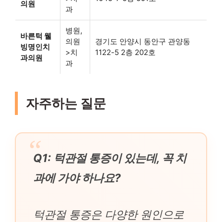
의원
과
병원,
바른턱 웰
의원
경기도 안양시 동안구 관양동
빙명인치
>치
1122-5 2층 202호
과의원
과
자주하는 질문
Q1: 턱관절 통증이 있는데, 꼭 치
과에 가야 하나요?
턱관절 통증은 다양한 원인으로