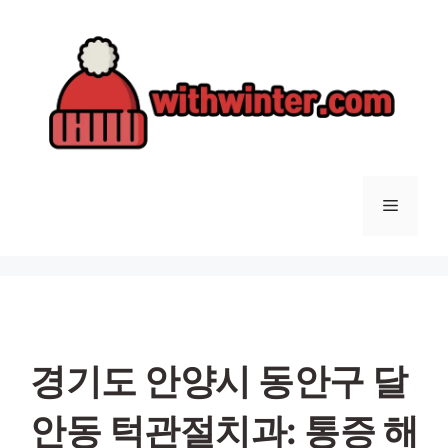
컨
텐
츠
로
건
너
뛰
기
메
뉴
경기도 안양시 동안구 달
안동 턱관절치과: 통증 해