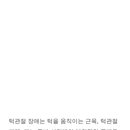
턱관절 장애는 턱을 움직이는 근육, 턱관절