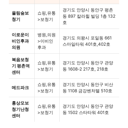
경기도 안양시 동안구 평촌
울림숲보
쇼핑,유통
동 897 칼라힐 빌딩 1층 132
청기
>보청기
호
이로운이
병원,의원
경기도 의왕시 포일동 661
비인후과
>이비인
스마일타워 401호,402호
의원
후과
복음보청
쇼핑,유통
경기도 안양시 동안구 관양
기 평촌역
>보청기
동 1608-2 217호, 218호
센터
쇼핑,유통
경기도 안양시 동안구 비산
메드파크
>보청기
동 1108 금강벤처텔 510호
홍상모보
쇼핑,유통
경기도 안양시 동안구 관양
청기난청
>보청기
동 1502 스타타워 401호
센터