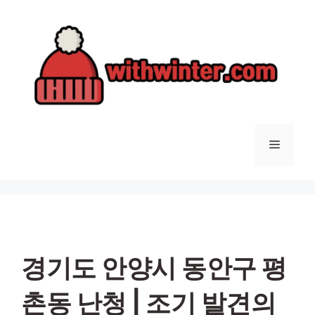
컨
텐
츠
로
건
너
뛰
기
메
뉴
경기도 안양시 동안구 평
촌동 난청 | 조기 발견의