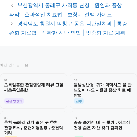
테
부산광역시 동래구 사직동 난청 | 원인과 증상
고
파악 | 효과적인 치료법 | 보청기 선택 가이드
리
경상남도 창원시 의창구 동읍 턱관절치과 | 통증
완화 치료법 | 정확한 진단 방법 | 맞춤형 치료 계획
최신 인기글 모음
01
02
초록잎홍합 관절영양제 리뷰 고헬
돌발성난청, 귀가 먹먹하고 물 찬
씨초록잎홍합
느낌이 나요 – 원인 증상 치료 예
방법
관절 영양제
난청
03
04
춘천 둘레길 걷기 좋은 곳 추천 –
꽁꽁 숨겨진 내 돈 찾기 , 어르신
관광코스 , 춘천여행일정 , 춘천먹
전용 숨은 자산 찾기 캠페인
거리