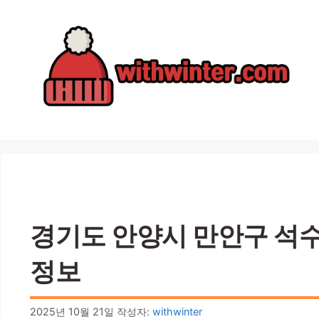
컨
텐
츠
로
건
너
뛰
기
경기도 안양시 만안구 석수1
정보
2025년 10월 21일
작성자:
withwinter