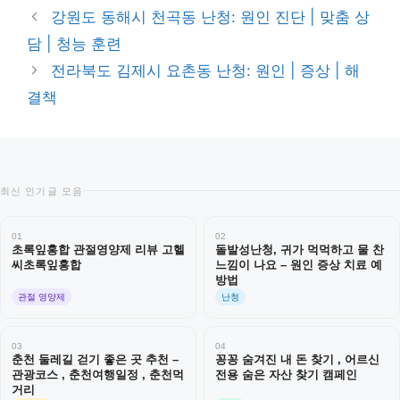
테
강원도 동해시 천곡동 난청: 원인 진단 | 맞춤 상
고
담 | 청능 훈련
리
전라북도 김제시 요촌동 난청: 원인 | 증상 | 해
결책
최신 인기글 모음
01
02
초록잎홍합 관절영양제 리뷰 고헬
돌발성난청, 귀가 먹먹하고 물 찬
씨초록잎홍합
느낌이 나요 – 원인 증상 치료 예
방법
관절 영양제
난청
03
04
춘천 둘레길 걷기 좋은 곳 추천 –
꽁꽁 숨겨진 내 돈 찾기 , 어르신
관광코스 , 춘천여행일정 , 춘천먹
전용 숨은 자산 찾기 캠페인
거리