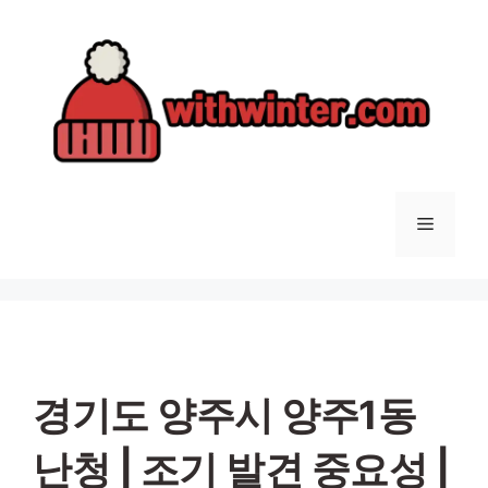
컨
텐
츠
로
건
너
뛰
기
메
뉴
경기도 양주시 양주1동
난청 | 조기 발견 중요성 |