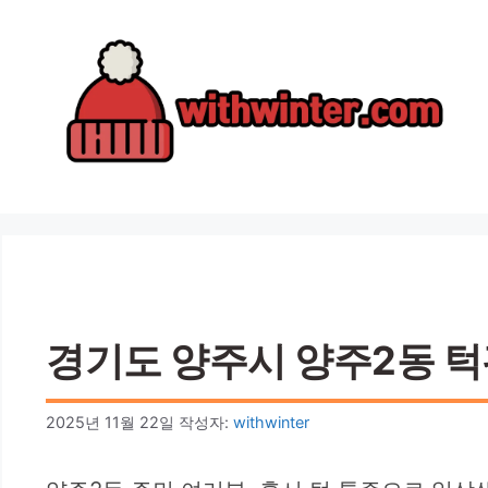
컨
텐
츠
로
건
너
뛰
기
경기도 양주시 양주2동 턱관
2025년 11월 22일
작성자:
withwinter