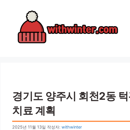
컨
텐
츠
로
건
너
뛰
기
경기도 양주시 회천2동 턱관
치료 계획
2025년 11월 13일
작성자:
withwinter