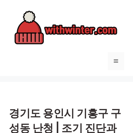
컨
텐
츠
로
건
너
뛰
기
메
뉴
경기도 용인시 기흥구 구
성동 난청 | 조기 진단과