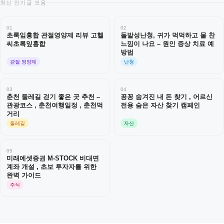
최신 인기글 모음
01
02
초록잎홍합 관절영양제 리뷰 고헬
돌발성난청, 귀가 먹먹하고 물 찬
씨초록잎홍합
느낌이 나요 – 원인 증상 치료 예
방법
관절 영양제
난청
03
04
춘천 둘레길 걷기 좋은 곳 추천 –
꽁꽁 숨겨진 내 돈 찾기 , 어르신
관광코스 , 춘천여행일정 , 춘천먹
전용 숨은 자산 찾기 캠페인
거리
둘레길
자산
05
미래에셋증권 M-STOCK 비대면
계좌 개설 , 초보 투자자를 위한
완벽 가이드
주식