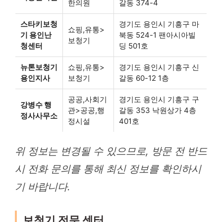
한의원
갈동 374-4
스타키보청
경기도 용인시 기흥구 마
쇼핑,유통>
기 용인난
북동 524-1 팬아시아빌
보청기
청센터
딩 501호
뉴톤보청기
쇼핑,유통>
경기도 용인시 기흥구 신
용인지사
보청기
갈동 60-12 1층
공공,사회기
경기도 용인시 기흥구 구
강병수 행
관>공공,행
갈동 353 낙원상가 4층
정사사무소
정시설
401호
위 정보는 변경될 수 있으므로, 방문 전 반드
시 전화 문의를 통해 최신 정보를 확인하시
기 바랍니다.
보청기 전문 센터