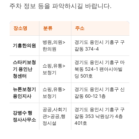
주차 정보 등을 파악하시길 바랍니다.
장소명
분류
주소
병원,의원>
경기도 용인시 기흥구 구
기흥한의원
한의원
갈동 374-4
스타키보청
경기도 용인시 기흥구 마
쇼핑,유통>
기 용인난
북동 524-1 팬아시아빌
보청기
청센터
딩 501호
뉴톤보청기
쇼핑,유통>
경기도 용인시 기흥구 신
용인지사
보청기
갈동 60-12 1층
공공,사회기
경기도 용인시 기흥구 구
강병수 행
관>공공,행
갈동 353 낙원상가 4층
정사사무소
정시설
401호