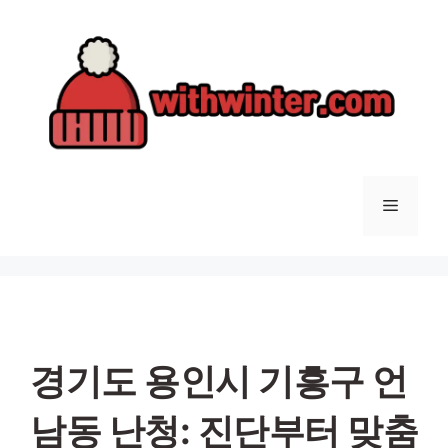
컨
텐
츠
로
건
너
뛰
기
메
뉴
경기도 용인시 기흥구 언
남동 난청: 진단부터 맞춤