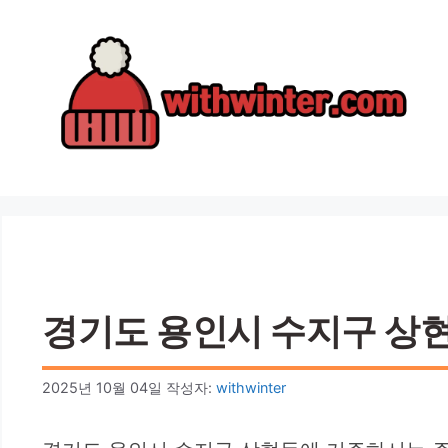
컨
텐
츠
로
건
너
뛰
기
경기도 용인시 수지구 상현
2025년 10월 04일
작성자:
withwinter