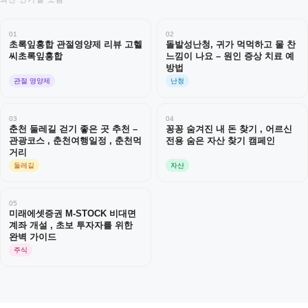
01
02
초록잎홍합 관절영양제 리뷰 고헬
돌발성난청, 귀가 먹먹하고 물 찬
씨초록잎홍합
느낌이 나요 – 원인 증상 치료 예
방법
관절 영양제
난청
03
04
춘천 둘레길 걷기 좋은 곳 추천 –
꽁꽁 숨겨진 내 돈 찾기 , 어르신
관광코스 , 춘천여행일정 , 춘천먹
전용 숨은 자산 찾기 캠페인
거리
둘레길
자산
05
미래에셋증권 M-STOCK 비대면
계좌 개설 , 초보 투자자를 위한
완벽 가이드
주식