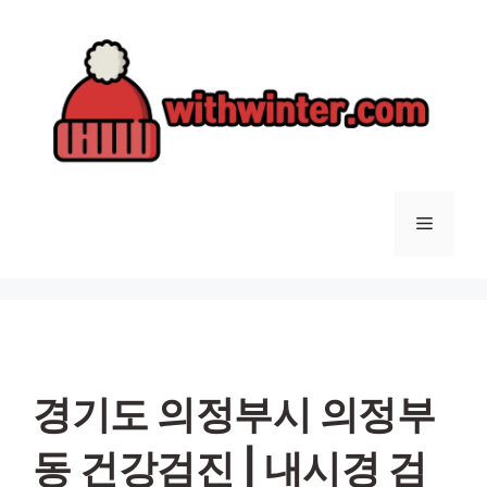
컨
텐
츠
로
건
너
뛰
기
메
뉴
경기도 의정부시 의정부
동 건강검진 | 내시경 검