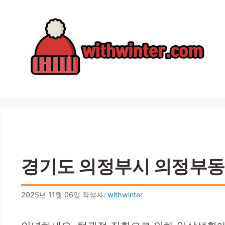
컨
텐
츠
로
건
너
뛰
기
경기도 의정부시 의정부동 
2025년 11월 06일
작성자:
withwinter