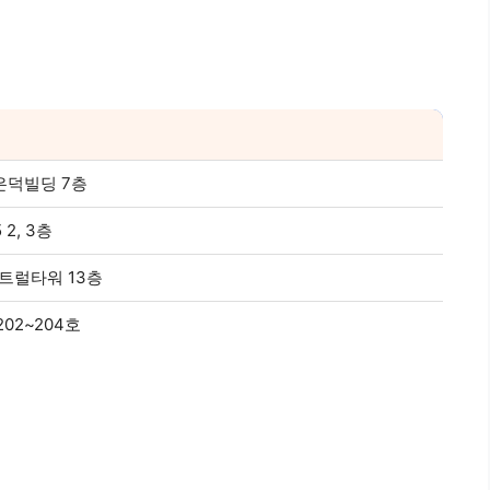
 은덕빌딩 7층
2, 3층
트럴타워 13층
02~204호