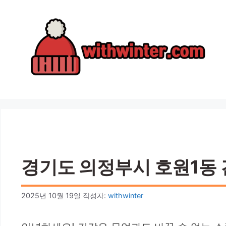
컨
텐
츠
로
건
너
뛰
기
경기도 의정부시 호원1동 건
2025년 10월 19일
작성자:
withwinter