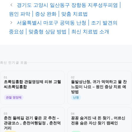
테
경기도 고양시 일산동구 장항동 지루성두피염 |
고
원인 파악 | 증상 완화 | 맞춤 치료법
리
서울특별시 마포구 공덕동 난청 | 조기 발견의
중요성 | 맞춤형 상담 방법 | 최신 치료법 소개
최신 인기글 모음
01
02
초록잎홍합 관절영양제 리뷰 고헬
돌발성난청, 귀가 먹먹하고 물 찬
씨초록잎홍합
느낌이 나요 – 원인 증상 치료 예
방법
관절 영양제
난청
03
04
춘천 둘레길 걷기 좋은 곳 추천 –
꽁꽁 숨겨진 내 돈 찾기 , 어르신
관광코스 , 춘천여행일정 , 춘천먹
전용 숨은 자산 찾기 캠페인
거리