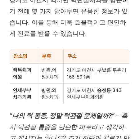
기 전에 몇 가지 알아두면 유용한 정보가 있
습니다. 이를 통해 더욱 효율적이고 편안하
게 진료를 받을 수 있습니다.
장소명
분류
주소
행복치과
병원,의
경기도 이천시 부발읍 무촌리
의원
원>치과
166-50 1층
연세부부
병원,의
경기도 이천시 송정동 343
치과의원
원>치과
연세부부치과의원
“나의 턱 통증, 정말 턱관절 문제일까?”
– 혹
시 턱관절 통증을 단순한 피로라고 생각하
고 계시지는 않나요? 조기 진단과 치료가 만