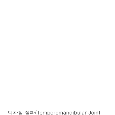
턱관절 질환(Temporomandibular Joint