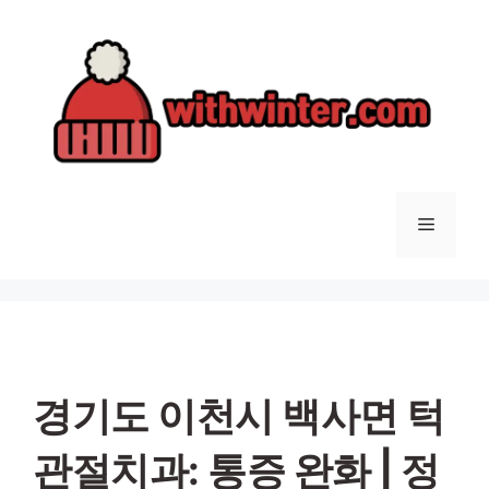
컨
텐
츠
로
건
너
뛰
기
메
뉴
경기도 이천시 백사면 턱
관절치과: 통증 완화 | 정