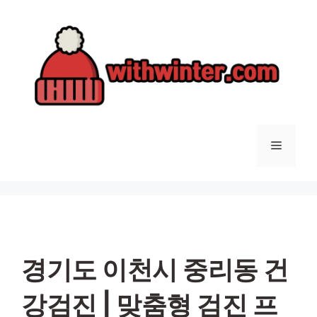
컨
텐
츠
로
건
너
뛰
기
메
뉴
경기도 이천시 중리동 건
강검진 | 맞춤형 검진 프