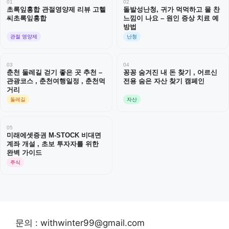
01
02
초록잎홍합 관절영양제 리뷰 고헬
돌발성난청, 귀가 먹먹하고 물 찬
씨초록잎홍합
느낌이 나요 – 원인 증상 치료 예
방법
관절 영양제
난청
03
04
춘천 둘레길 걷기 좋은 곳 추천 –
꽁꽁 숨겨진 내 돈 찾기 , 어르신
관광코스 , 춘천여행일정 , 춘천먹
전용 숨은 자산 찾기 캠페인
거리
둘레길
자산
05
미래에셋증권 M-STOCK 비대면
계좌 개설 , 초보 투자자를 위한
완벽 가이드
주식
문의 : withwinter99@gmail.com