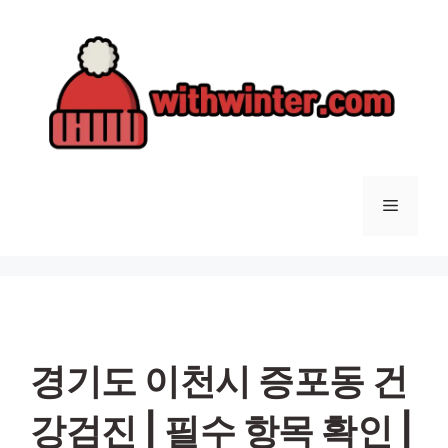
컨
텐
츠
로
건
너
뛰
기
메
뉴
경기도 이천시 증포동 건
강검진 | 필수 항목 확인 |