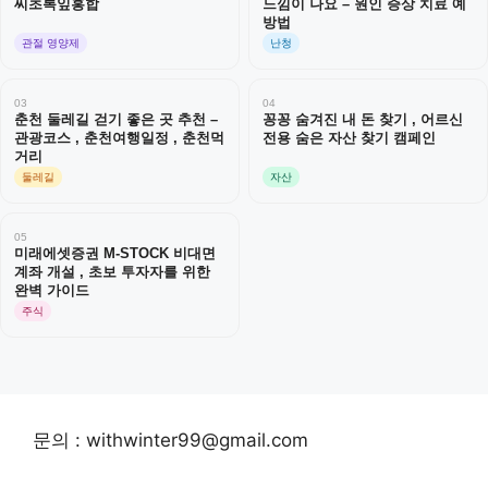
씨초록잎홍합
느낌이 나요 – 원인 증상 치료 예
방법
관절 영양제
난청
03
04
춘천 둘레길 걷기 좋은 곳 추천 –
꽁꽁 숨겨진 내 돈 찾기 , 어르신
관광코스 , 춘천여행일정 , 춘천먹
전용 숨은 자산 찾기 캠페인
거리
둘레길
자산
05
미래에셋증권 M-STOCK 비대면
계좌 개설 , 초보 투자자를 위한
완벽 가이드
주식
문의 : withwinter99@gmail.com