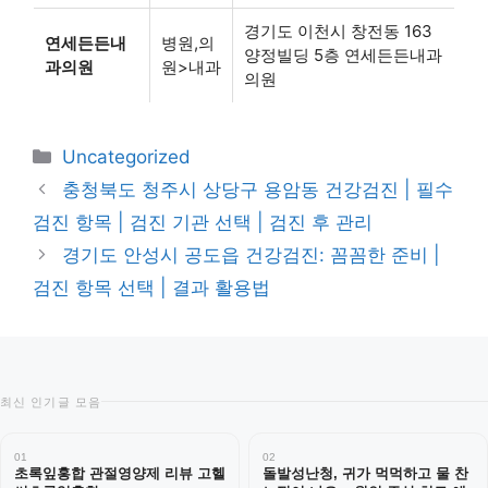
경기도 이천시 창전동 163
연세든든내
병원,의
양정빌딩 5층 연세든든내과
과의원
원>내과
의원
카
Uncategorized
테
충청북도 청주시 상당구 용암동 건강검진 | 필수
고
검진 항목 | 검진 기관 선택 | 검진 후 관리
리
경기도 안성시 공도읍 건강검진: 꼼꼼한 준비 |
검진 항목 선택 | 결과 활용법
최신 인기글 모음
01
02
초록잎홍합 관절영양제 리뷰 고헬
돌발성난청, 귀가 먹먹하고 물 찬