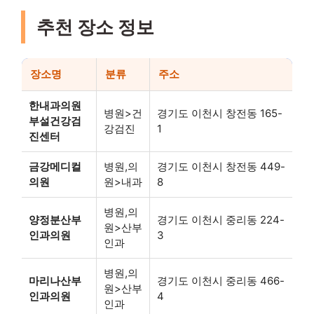
추천 장소 정보
장소명
분류
주소
한내과의원
병원>건
경기도 이천시 창전동 165-
부설건강검
강검진
1
진센터
금강메디컬
병원,의
경기도 이천시 창전동 449-
의원
원>내과
8
병원,의
양정분산부
경기도 이천시 중리동 224-
원>산부
인과의원
3
인과
병원,의
마리나산부
경기도 이천시 중리동 466-
원>산부
인과의원
4
인과